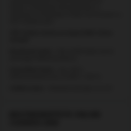
unabhängig geprüft und hilft österreichischen
Spielern, zuverlässige Glücksspielseiten zu
vergleichen und diejenige zu finden, die am besten zu
ihren Vorlieben passt.
TOP-3 Online Casinos im
August
2026: Unsere
Auswahl
Rooster.bet Casino
– Über 10.000 Spiele und ein
großzügiger Willkommensbonus.
FortunePlay Casino
– max. 100 %-
Willkommensbonus bis zu 5.000 € + 300 FS.
Coldbet Casino
– Mindesteinzahlungen von 10 €
BESTBEWERTETE ONLINE
CASINOS 2026