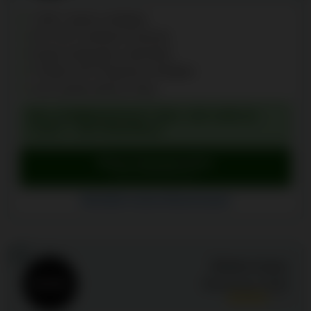
7.500+ Spiele verfügbar
25% VIP Cashback maximal
Krypto Zahlungen unterstützt
5-Stufen VIP Programm verfügbar
Coin System Bonus Shop
WILLKOMMENSPAKET: MAX. 150 % BIS ZU
2.150 € + 300 FREISPIELE
Bonus beanspruchen
Besuche BeOnBet Casino
BeOnBet Casino Bewertungen
121
Betista Casino
Bewertung:
6.8
/10