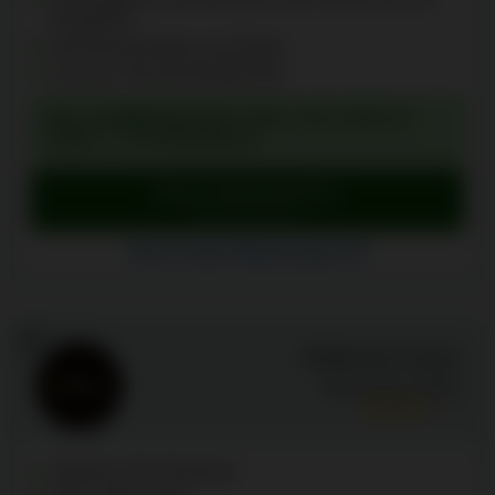
Hauptpreis
Deutschsprachige Live-Dealer
Curacao, OGL/2024/590/0758
WILLKOMMENSPAKET: MAX. 125 % BIS ZU
3.550 € + 175 FREISPIELE
Bonus beanspruchen
Besuche Bizzo Casino
Bizzo Casino Bewertungen (8)
117
Rolldorado Casino
Bewertung:
6.9
/10
Tägliches 8% Rakeback