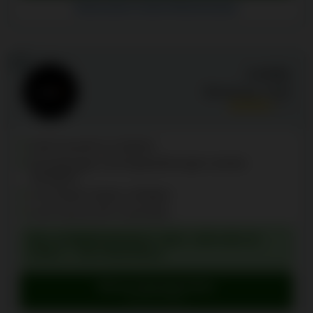
Impressario Casino Bewertungen
104
LevelUp
Bewertung:
7.0
/10
Gute Auswahl an Spielen
Einzahlungen mit Kryptowährungen werden
akzeptiert
Live Dealer Spiele verfügbar
Live-Chat ist 24/7 erreichbar
WILLKOMMENSBONUS: MAX. 100% BIS ZU
8.000 € + 350 FREISPIELE
Bonus beanspruchen
Besuche LevelUp