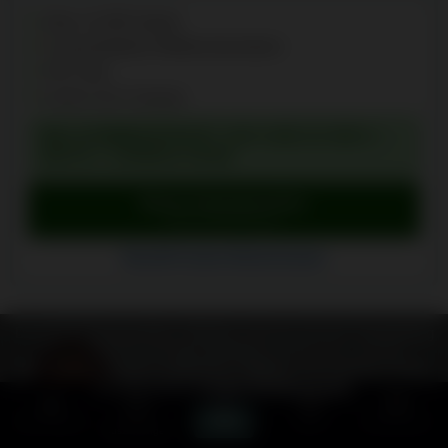
Über 12.000 Spiele
5 verschiedene Willkommensboni
VIP-Club
Lizenz von Curaçao
WILLKOMMENSPAKET: 100 % BIS ZU 500 € +
200 FS + 1 BONUS CRAB
Bonus beanspruchen
Besuche Neon54 Casino
Neon54 Casino Bewertungen
Durch die Nutzung dieser Website stimmen Sie der Verwendung
130
von Cookies zu, um die Leistung zu verbessern und Ihre
Avalon78 Casino
Benutzererfahrung zu optimieren. Weitere Informationen finden
Bewertung:
5.4
/10
Sie auf unserer
Cookie-Richtlinieseite.
OK
Neue Casinos
Schnelle
Menü
Boni
Bewertungen
Auszahlungen