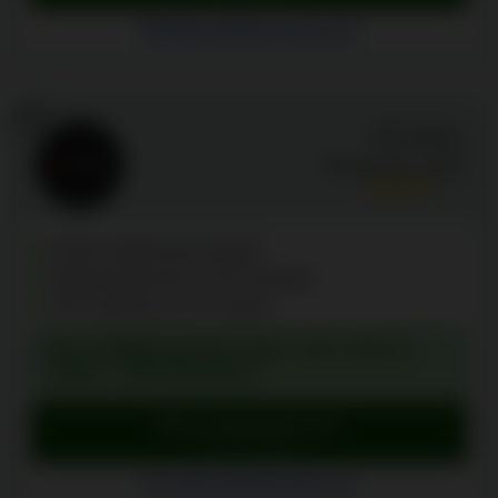
Madcasino Bewertungen (5)
106
N1 Casino
Bewertung:
7.0
/10
Großes Willkommenspaket
Regelmäßige Boni und Freispiele
VIP-Programm mit 10 Stufen
WILLKOMMENSPAKET: MAX. 100 % BIS ZU
4.000 € + 200 FREISPIELE
Bonus beanspruchen
Besuche N1 Casino
N1 Casino Bewertungen (3)