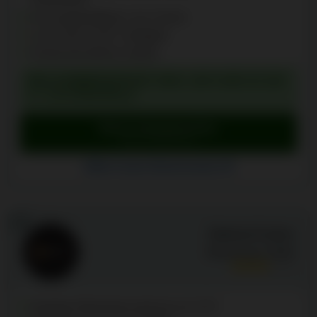
Gut ausgestattetes Live Casino
Live-Chat ist 24/7 verfügbar
Handy-freundliche Spiele
WILLKOMMENSPAKET: MAX. 100 % BIS ZU 220
€ + 170 FREISPIELE
Bonus beanspruchen
Besuche 20Bet Casino
20Bet Casino Bewertungen (9)
128
National Casino
Bewertung:
5.9
/10
Niedrige Mindesteinzahlung von 10 €