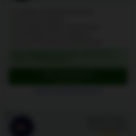
72-Stunden-Auszahlungsbearbeitung
6.000+ Spiele verfügbar
20+ Zahlungsmethoden inklusive Krypto
10 € Mindesteinzahlung erforderlich
30-Level VIP-Programm mit Belohnungen
WILLKOMMENSPAKET: MAX. 150 % BIS ZU
3.700 € + 100 FREISPIELE
Bonus beanspruchen
Besuche Betista Casino
Betista Casino Bewertungen (5)
122
Mr.Pacho Casino
Bewertung:
6.8
/10