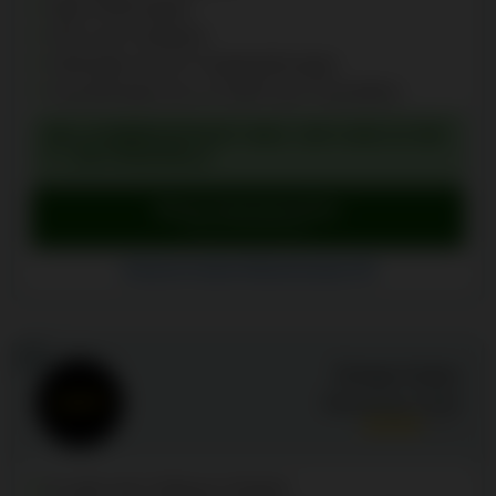
Über 6.000 Spiele
25%-Live-Cashback
Zahlungen mit 10+ Kryptowährungen
Auszahlungen bis zu 5.000 € pro Transaktion
WILLKOMMENSPAKET: MAX. 100 % BIS ZU 500
€ + 200 FREISPIELE
Bonus beanspruchen
Besuche Amunra Casino
Amunra Casino Bewertungen (6)
126
Energy Casino
Bewertung:
6.5
/10
Es gibt viele Software-Anbieter