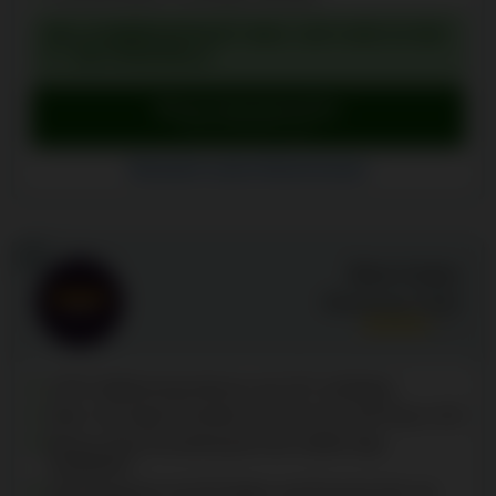
WILLKOMMENSPAKET: MAX. 150 % BIS ZU 600
€ + 300 FREISPIELE
Bonus beanspruchen
Besuche Betmatch casino
Betmatch casino Bewertungen
116
Bizzo Casino
Bewertung:
6.9
/10
125%-Willkommensbonus ab 10 € verfügbar
Über 120 Spiel-Providers wie NoLimit und Play’n GO
Bonus ohne Einzahlung für die mobile App-
Installation
VIP-Programm mit 30 Stufen und Porsche 911 als