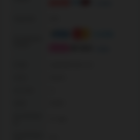
+ 52 Mehr
Gegründet
2022
Einzahlungsm
ethoden
+ 9 Mehr
E-Mail
support@1redeu.com
Lizenz
Anjouan
Live-Chat
Ja
Spiele
26.800+
Auszahlungsz
0-1 Tage
eit
Auszahlungsq
97%