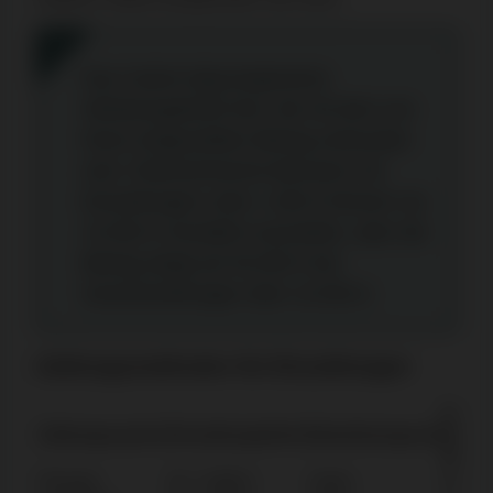
Das Casino legt progressive
Abhebungslimits fest, die mit dem von
Ihnen eingezahlten Betrag verbunden
sind. Österreichische Benutzer mit
Einzahlungen unter 1.000 € können nur
10.000 € monatlich auszahlen, aber der
Betrag steigt auf 30.000 € bei
Gesamtzahlungen über 10.000 €.
Zahlungsmethoden für Einzahlungen
Gebüh
Zahlungssystem
Einzahlungslimits
Bearbeitungszeit
für die
Einza
Flexepin
20 - 5.000 €
Sofort
0%