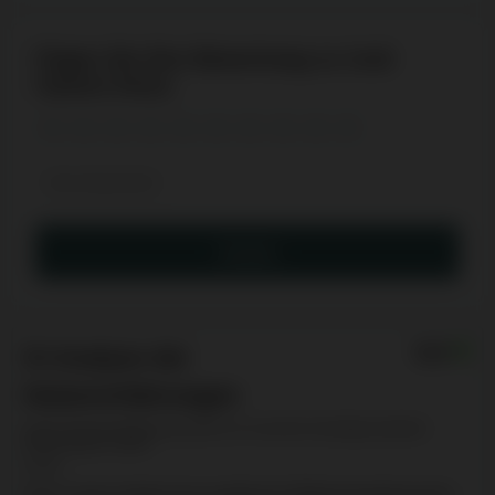
Fügen Sie Ihre Bewertung zu 1red
Casino hinzu
Senden
6.8
KI Analyse der
Nutzererfahrungen
Diese Zusammenfassung wurde von AI auf der Grundlage aktueller
Bewertungen erstellt.
Heute