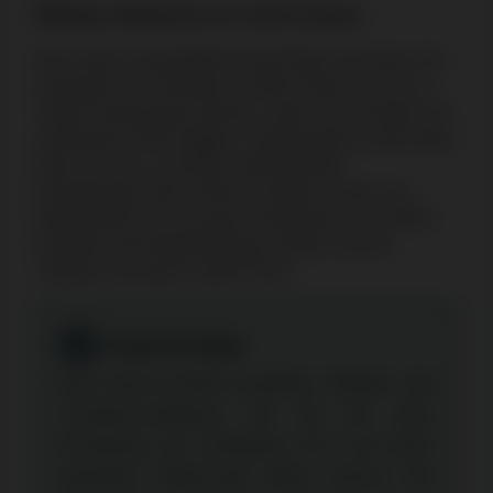
Weitere Aktionen im 1red Casino
Das Casino veranstaltet Secret Drops, bei denen Sie
innerhalb von 5 Stunden um Mini-Preise von bis zu
5.000 € konkurrieren können, indem Sie Einsätze von
mindestens 0,50 € tätigen. Freitags gibt es einen Maxi
Drop von bis zu 10.000 €. Wöchentliche
Einzahlungen über 2.000 € schalten 3 Arten von
Rubbellosen frei, mit einem Hauptpreis von 2.500 €.
Einsätze mit Echtgeld bringen zudem Lose für
Lotterien mit einem 1.000 €-Pool.
Expertentipp:
Das Casino schenkt Luckydrop-, Winpick- und
Crazybox-Lootboxen, die Sie bei einer
Einzahlung von mindestens 50 € mit einem
speziellen Aktionscode öffnen können. Die