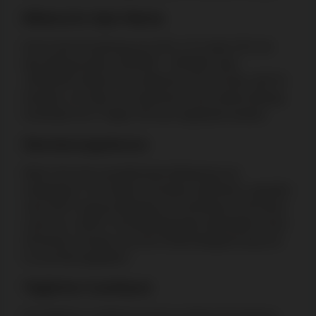
Mittwochs Spin Mania
Durch die Einzahlung von 20 €, 27 € oder 33 € mit
den Aktionscodes „SPIN30“, „SPIN60“ oder
„SPIN100“ können Sie mittwochs 30, 60 oder 100 FS
erhalten. Im Falle von Gewinnen muss dieser Betrag
innerhalb von 5 Tagen 40-mal umgesetzt werden.
Stornierungsbonus
Wenn Sie eine ausstehende Abhebung von
mindestens 75 € haben und diese stornieren, gewährt
1red 100 % dieses Betrags als 1red Bonus mit einem
Limit von 1.000 €. Die Bedingungen beinhalten einen
40-fachen Umsatz und eine Gewinnbegrenzung von
5x aus Bonusgeldern.
Täglicher Cashback