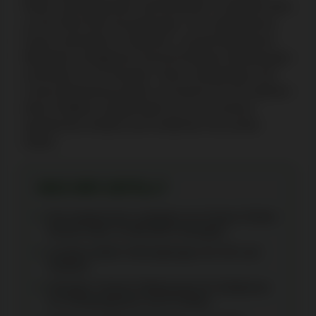
Roller und koppelt den wöchentlichen Cashback-Wert
an die Höhe Ihrer Einzahlungen. Die umfangreiche
Kasse unterstützt 22 Optionen, und die Blockchain-
Methoden ermöglichen durchschnittliche Abhebungen
innerhalb von 24 Stunden. Diese vollständige 1red
Casino Bewertung erklärt, auf welche Art von Spielern
diese Plattform ausgerichtet ist und auf welche
spezifischen Details und Funktionen Sie achten
sollten.
WAS MIR GEFÄLLT
Die progressiven Jackpots von Games Global
können über 11.000.000 € betragen.
Leichte mobile Verknüpfungen für iOS und
Android.
Geringer 3-facher Wettumsatz für Geldpreise
im Treueprogramm mit 25 Stufen.