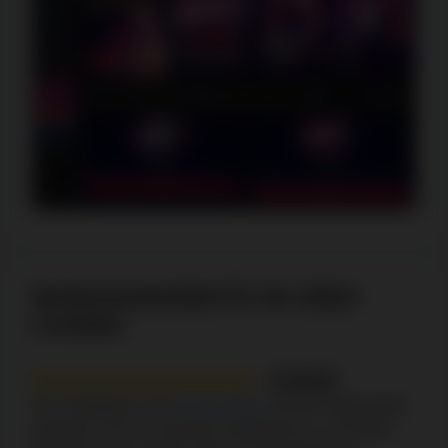
BONUSANGEBOTE IM 1RED
CASINO
9.9/10
Die vielfältigen 1red
Casino Boni
sind für High-Roller
geeignet, da ein einzelnes Angebot bis zu 10.000 €