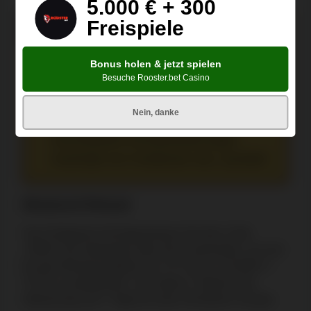
5.000 € + 300
Freispiele
Wenn Sie einen aktiven 1red
Bonus haben, können Sie keine
Bonus holen & jetzt spielen
Besuche Rooster.bet Casino
progressiven Jackpot-Slots oder Titel
des Providers Amusnet spielen. Der
Nein, danke
Einsatz sollte 2 € nicht überschreiten,
einschließlich Einsatzänderungen
innerhalb von Funktionen wie „Gamble“.
Weekend Reload
Von Freitag bis Sonntag können Sie den Code
„7RED“ bei Zahlungen über 50 € verwenden, um sich
für das Reload-Angebot von 75 % bis zu 10.000 € +
75 FS zu qualifizieren. Sie haben 3 Tage für die
Aktivierung und 7 Tage für einen 40-fachen Umsatz.