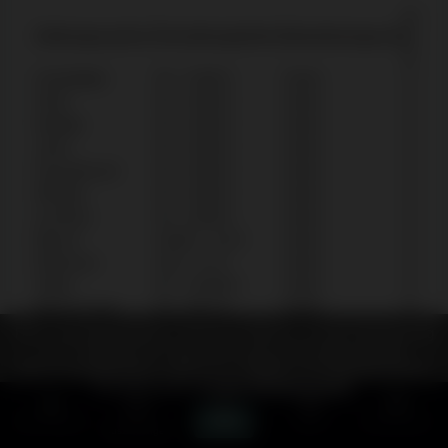
Gebü
Zahlungssystem
Einzahlungslimits
Bearbeitungszeit
für di
Einza
eZeeWallet
30 - 5.000 €
Sofort
0%
Skrill
30 - 5.000 €
Sofort
0%
Neteller
30 - 5.000 €
Sofort
0%
Jeton
30 - 5.000 €
Sofort
0%
Paysafecard
30 - 5.000 €
Sofort
0%
MiFinity
30 - 5.000 €
Sofort
0%
ecoPayz
30 - 5.000 €
Sofort
0%
Bitcoin
0,0012 - 0,4 €
Sofort
0%
Ethereum
0,02 - 6,7 €
Sofort
0%
Tether
30 - 10.000 €
Sofort
0%
Bitcoin Cash
0,2 - 66,7 €
Sofort
0%
Litecoin
0,46 - 153,8 €
Sofort
0%
Durch die Nutzung dieser Website stimmen Sie der Verwendung
von Cookies zu, um die Leistung zu verbessern und Ihre
Dogecoin
375 - 125.000 €
Sofort
0%
Benutzererfahrung zu optimieren. Weitere Informationen finden
Ripple
50 - 16.666,7 €
Sofort
0%
Sie auf unserer
Cookie-Richtlinieseite.
USDCoin
30 - 5.000 €
Sofort
0%
OK
Solana
0,1 - 50 €
Sofort
0%
Neue Casinos
Schnelle
Menü
Boni
Bewertungen
Auszahlungen
MasterCard
30 - 5.000 €
Sofort
0%