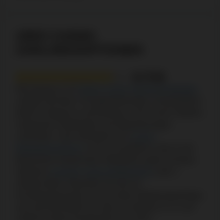
1RED CASINO
ZAHLUNGSOPTIONEN
8.7/10
Mit Zugang zu 22
Online Casino Zahlungsmethoden
verfügt 1red über 13 Kryptowährungen, einschließlich
Bitcoin, Dogecoin und Ethereum, auch sind E-Wallets,
Gutscheine, Bankkarten und Überweisungen
vorhanden. 1red unterstützt 10 €-
Casino
Mindesteinzahlung
, und es ist praktisch, dass es für
Blockchain-Assets keine Obergrenze gibt und diese
Optionen
schnelle Casino Abhebungen
unter 1
Stunde liefern. Beachten Sie den 3x-
Einzahlungsumsatz vor der ersten Abhebungsanfrage,
was durchschnittlich ist, aber im Vergleich zu 1x auf
anderen Seiten komplizierter sein kann.