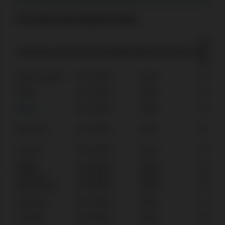
Einzahlungsmöglichkeiten
Gebüh
Zahlungssystem
Einzahlungslimits
Bearbeitungszeit
für die
Einzah
Rapid Transfer
10–1.000 €
Sofort
0 %
Tether
10–5.000 €
Sofort
0 %
Bitcoin
30–5.000 €
Sofort
0 %
Ethereum
10–5.000 €
Sofort
0 %
Litecoin
10–5.000 €
Sofort
0 %
Ripple
10–5.000 €
Sofort
0 %
USDCoin
10–5.000 €
Sofort
0 %
BitCoinCash
10–5.000 €
Sofort
0 %
Dogecoin
10–5.000 €
Sofort
0 %
Cardano
10–5.000 €
Sofort
0 %