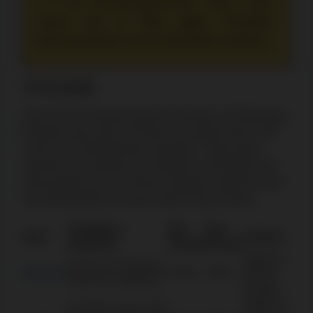
5 % der Einzahlungssumme. Diese Coins
lassen sich im Shop gegen Freispiele,
Bonusguthaben oder Gratiswetten einlösen.
Tischspiele
Über 220 Tischspiele decken Klassiker wie Blackjack,
Roulette, Baccarat und Poker ab, ergänzt durch VIP-
Tische und internationale Varianten. Viele davon
stammen von Studios wie Playtech und Betsoft und
sind parallel als Live-Version spielbar, teilweise auch
Teil wöchentlicher Turniere oder Promo-Events.
Verfügbare
Min.
Max.
Spiel
Anbieter
Spielarten
Einsatz
Einsatz
Playtech,
American, European,
Blackjack
0,10 €
100 €
Betsoft,
Diamond, Multihand
Evoplay
Playtech,
European, Auto, Gold,