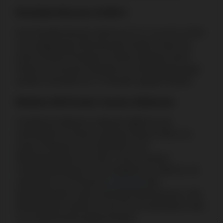
Roulette-Rennen 8.000 €
Das Roulette-Rennen läuft vom 07.11. bis 30.11.2025
und vergibt jedes Wochenende Golden Chips aus
einem 8.000-€-Preispool. Punkte entstehen durch
Gewinn-zu-Einsatz-Verhältnis und alle Belohnungen
werden innerhalb von 72 Stunden gutgeschrieben.
Weitere Mr.Punter Casino Aktionen
Zusätzliche Aktionen umfassen tägliche und
wöchentliche Turniere, darunter Drops & Wins mit
einem Preispool von 2.000.000 € und
Mindesteinsätzen ab 0,50 €. Hinzu kommen
Herausforderungen mit 20 Aufgaben pro Woche, ein
integrierter Coin-Shop für
Freispiele
oder
Bonusguthaben sowie saisonale Aktionsrennen. Alle
Belohnungen werden je nach Event automatisch oder
nach Aktionsende gutgeschrieben.