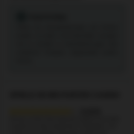
Expertentipp:
Nutzen Sie Herausforderungen und Turniere
parallel, da beide Coin-Gutschriften erzeugen
und so schneller in Shop-Belohnungen oder
zusätzliche Freispiele umgewandelt werden
können.
SPIELE IM MR.PUNTER CASINO
9.4/10
Mit über 10.000 Titeln bietet die Plattform eine breite
Auswahl aus Slots, klassischen Tischspielen, Live-
Tischen und Jackpots. Besonders stark ist das