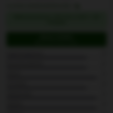
KLICKEN ZUM BEANSPRUCHEN
Willkommensbonus: 100 % bis zu 500 € + 200
Freispiele
Bonus erhalten
Besuche Mr.Punter Casino
Registrierungsprozess
8.9
Benutzerfreundlichkeit
8.7
Aktionen
9.1
VIP-Erlebnis
8.4
Spielautomaten
9.1
Spielarten
9.4