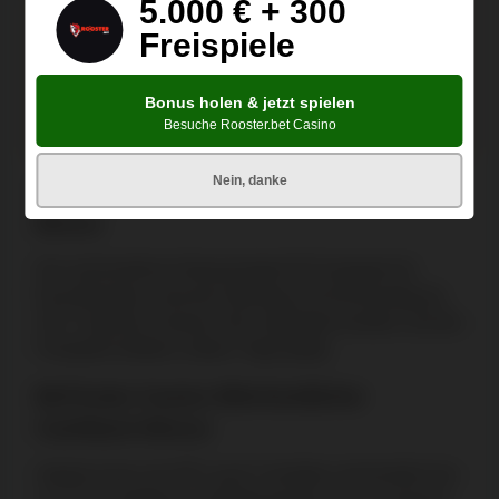
5.000 € + 300
Blick: Während aktive Boni ein 5-€-Max-
Freispiele
Bet-Limit setzen, können Einsätze
darüber den gesamten Bonus ungültig
Bonus holen & jetzt spielen
machen.
Besuche Rooster.bet Casino
Nein, danke
Mr.Punter Wöchentlicher Casino Reload
Bonus
Der wöchentliche Reload bietet 50 Freispiele für
Einzahlungen zwischen Montag und Donnerstag ab
20 €. Gewinne müssen 40x umgesetzt werden und die
Freispiele bleiben sieben Tage gültig.
Mr.Punter Casino Wöchentlicher
Cashback Bonus
Spieler:innen ab VIP-Level 3 erhalten wöchentlich bis