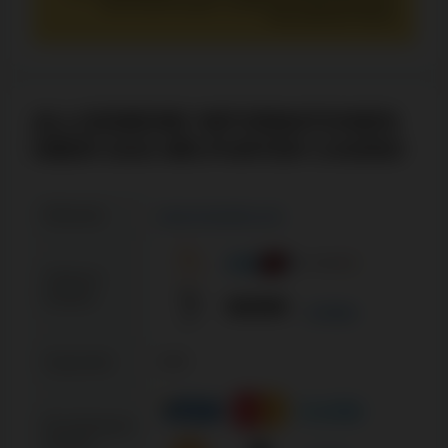
Sprachpathologien, praktische Anwendung der
theoretischen Kennt
ALLGEMEINE INFORMATIONEN
ÜBER DAS MR.PUNTER CASINO
Webseite
www.mrpunter.com
Software-
Anbieter
+ 54 Mehr
Gegründet
2025
Einzahlungsm
ethoden