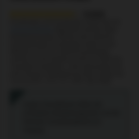
9.4/10
Einzahlungen und Auszahlungen werden über 20+
Zahlungsmethoden
abgewickelt, darunter Karten,
Banküberweisungen, MiFinity sowie zahlreiche
Kryptowährungen. Einzahlungen starten je nach
Methode ab 10–30 €, während Auszahlungen
zwischen 10–60 € beginnen und bis zu 5.000 € pro
Transaktion ermöglichen. Limits unterscheiden sich
leicht zwischen Visa/Mastercard, Bank Transfer und
Coins wie BTC, ETH, LTC, USDT oder DOGE.
Krypto-Transaktionen bieten die
schnellsten Bearbeitungszeiten und die
höchsten Auszahlungslimits pro
Vorgang.