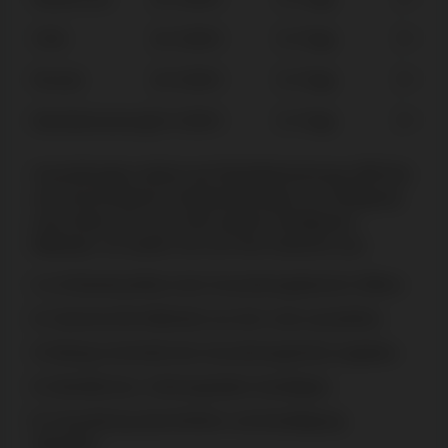
VISA
10–3.000 €
0–3 Tage
0 %
Revolut
10–5.000 €
0–3 Tage
0 %
Banküberweisung
10–5.000 €
0–3 Tage
0 %
Auszahlungen stehen per Banküberweisung, MiFinity
und verschiedenen Kryptowährungen zur Verfügung
und richten sich nach den jeweils verfügbaren
Methode. So zahlen Sie sich Ihre Gewinne aus:
Im Banking-Menü den Auszahlungsbereich öffnen.
Gewünschte Methode aus der Liste auswählen.
Betrag innerhalb des Auszahlungslimits angeben.
Identität bzw. Zahlungsdaten bestätigen.
Auszahlung abschließen und bestätigung
abwarten.