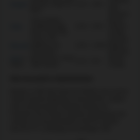
Pragmatic
Roulette
Quantum, Mega Fire
0,10 €
200 €
Play,
Blaze
BGaming
Texas Hold’em,
Betsoft,
Poker
Caribbean, Magic
0,20 €
150 €
Playtech,
Poker, Hold & Flip
Evoplay
Classic, VIP,
GameArt,
Baccarat
Lightning, Zero
0,20 €
1.000 €
Playtech,
Commission
BGaming
Keno
&
Burning Keno, Instant
Betsoft,
0,10 €
80 €
Others
Table Variants
Evoplay
Slot-Auswahl & Spielanbieter
Mit über 11.380 Slots bietet die Plattform eine enorme
Vielfalt, darunter Megaways, Hold-and-Win, Jackpot-
Slots und Bonuskäufe. Beliebte Anbieter wie
Pragmatic Play, Playtech, Betsoft und BGaming sind
vertreten. Die durchschnittliche Slot-RTP liegt bei
etwa 95–97 %, abhängig vom jeweiligen Titel.