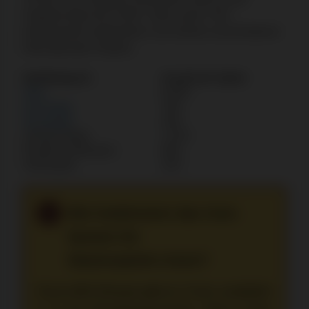
Angebot dank der 8.200+ Slots sowie 750+
professionell moderierten Live-Games verschiedener
internationaler Studios.
Spielkategorie
Anzahl der Spiele
Slots
8.200+
Live-Spiele
750+
Tischspiele
220+
Jackpot-Spiele
1.470+
Roulette & Blackjack
640+
Sofortspiele
210+
Wie funktioniert das Coin-
System für
Stammspieler:innen?
Für je 100 € Einsatz gibt es 1 Coin, zusätzlich