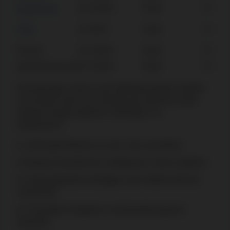
MasterCard
10–2.000 €
Sofort
0 %
VISA
10–250 €
Sofort
0 %
Revolut
10–2.000 €
Sofort
0 %
Banküberweisung
10–5.000 €
Sofort
0 %
Einzahlungen sind je nach Methode flexibel möglich
und werden über Visa, Mastercard, MiFinity sowie
mehrere Krypto-Optionen unterstützt. So
funktioniert’s:
Zahlungsmethode aus der Liste auswählen.
Betrag innerhalb des verfügbaren Limits eingeben.
Zahlungsdetails bestätigen oder Wallet-Adresse
verwenden.
Transaktion freigeben und Bearbeitungszeit
abwarten.