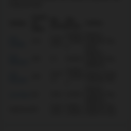
Ezugi und mehr.
Anzahl
Min.
Max.
Spieltyp
der
Anbieter
Einsatz
Einsatz
Spiele
20.000 €
Playtech,
Live
0,10 € –
210+
– 40.000
Pragmatic Play,
Roulette
0,20 €
€
Ezugi
Playtech,
Live
430+
5 €
50.000 €
Pragmatic Play,
Blackjack
Betgames
10.000 €
Live
0,20 € –
Playtech, Ezugi,
165+
– 50.000
Baccarat
1 €
Pragmatic Play
€
Playtech,
Live Poker
30+
0,50 €
10.000 €
Pragmatic Play,
Betgames
0,10 € –
4.600 € –
Pragmatic Play,
Spielshows
60+
0,20 €
10.000 €
Playtech, Ezugi