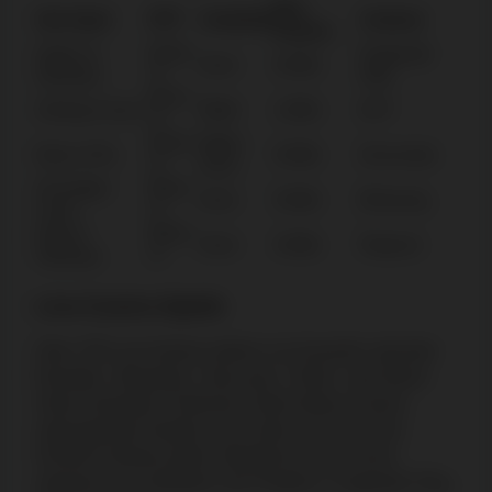
Max.
Slot-Spiel
RTP
Volatilität
Anbieter
Gewinn
Gates of
96,50
Pragmatic
Hoch
5.000x
Olympus
%
Play
96,37
Shining Crown
Mittel
1.000x
EGT
%
95,03
Mittel–
Book of Ra
5.000x
Novomatic
%
Hoch
20 Golden
96,01
Hoch
5.000x
BGaming
Coins
%
King of
96,02
Hoch
4.000x
Playtech
Olympus
%
Live-Casino-Spiele
Über 750 Live-Games stehen zur Auswahl, darunter
Roulette-, Blackjack-, Baccarat-, Poker- und Game-
Show-Varianten. Exklusive Gold-Saloon-Tische,
internationale Studios und Limits von 0,10 € bis
50.000 € decken jeden Spielstil ab. Die Tische
stammen von Anbietern wie Playtech, Pragmatic Play,