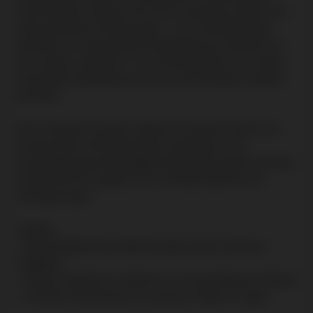
verschiedener Studios. Bei der Auszahlung zeigen sich
unterschiedliche Erfahrungen: 1 von 5 Bewertungen
berichtet von reibungsloser Bearbeitung innerhalb von
zwei Tagen, während 1 von 5 Bewertungen von extrem
verzögerter Bearbeitung und unzureichendem Support
berichtet.
Das Cashback-System enttäuscht mehrere Nutzer, da
versprochene Rückzahlungen ausbleiben. Die
Auszahlungsgeschwindigkeit bleibt inkonsistent und der
Kundenservice reagiert nicht zufriedenstellend auf
Verzögerungen.
Vorteile:
- Regelmäßige Bonusbelohnungen durch einfache
Aufgaben
- Großes Angebot an Spielen von verschiedenen Studios
- Schnelle Auszahlung in einzelnen Fällen (2 Tage)