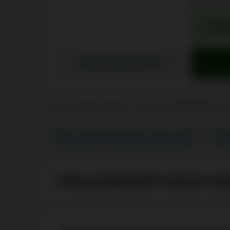
KLICKE
Willk
Bewertung Hinzufügen
Autor:
Simona Eichelberg
Aktualisiert:
25.07.2026
Wie
Bonus und Aktionen bei Lizaro Casino
Spi
SPIELERBEWERTUNGEN ÜBE