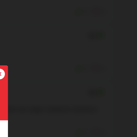
0
0
5.0
0
0
5.0
n zudem eine zügige, strategische Spielweise
0
0