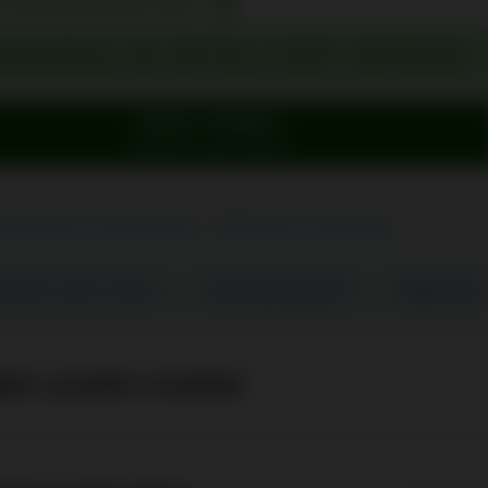
N ZUM BEANSPRUCHEN
ommensbonus: max. 100 % bis zu 3.000 € + 350 Freispiele
Bonus erhalten
Besuche Lizaro Casino
 bewerten wir online Casinos
Offenlegung von Werbung
ele bei Lizaro Casino
Zahlungsmethoden
Mobile App
R LIZARO CASINO