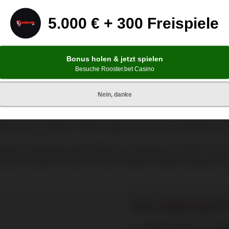
5.000 € + 300 Freispiele
RTUNG HINZUFÜGEN
MEHR ANZEIGE
Bonus holen & jetzt spielen
Besuche Rooster.bet Casino
Nein, danke
ietet dieser Anbieter Spieler:innen in Österreich ein großes Po
 % bis zu 3.000 € + 350 Freispiele und ist damit besonders att
hnellen Einzahlungen über Mastercard, MiFinity und USDT TR
einer Nachteil ist, dass es keine offizielle mobilen App gibt. In
WAS VERBESSERT
Unübersichtliche Herausf