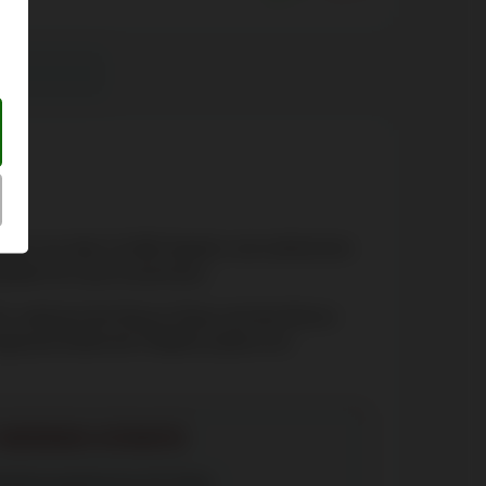
N
rtfolio von über 31.960 Spielen und zahlreichen
raktiv für neue Kund:innen.
C20, während der Bonus-Shop und das Bonus-
sgesamt bietet die Plattform jedoch ein
 WERDEN KÖNNTE
orderungsliste bei 40 Tasks