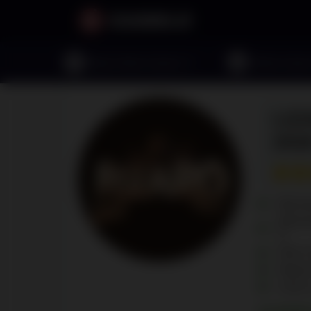
Beste Online Casinos
Online Casino
Online Casinos Österreich
Casino Bewertungen
L
Casinos mit hohen Gewinnchancen
Casinos mit schneller Auszahlung
Online Casino Mindesteinzahlung
LIZ
202
Minima
Wöchen
%
Über 3
Eigene
Lizenz