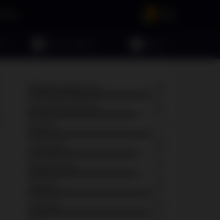
EICH
2
Casino Spiele
Blog
Online Spielautomaten
Bingo: Was sind die Spielregeln
Casino Weihnachtsboni
Kartenzählen im Online Casino
Slots mit hohem RTP
Spielautomaten Tricks & Tipps
Registrierungsprozess
9.4
Benutzerfreundlichkeit
8.1
Aktionen
9
VIP-Erlebnis
8.6
Spielautomaten
8.7
Spielarten
9.4
Zahlungen
9.3