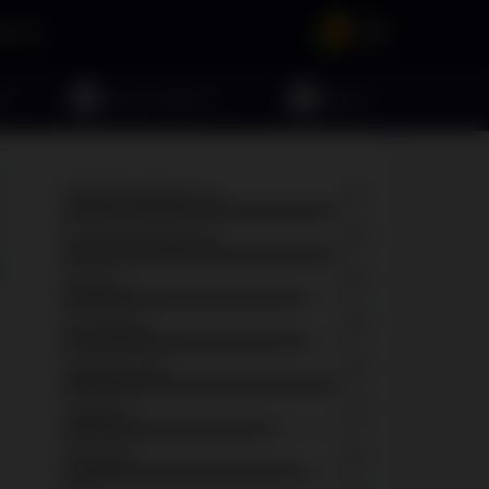
EICH
2
Casino Spiele
Blog
Online Spielautomaten
Bingo: Was sind die Spielregeln
Casino Weihnachtsboni
Kartenzählen im Online Casino
Slots mit hohem RTP
Spielautomaten Tricks & Tipps
Registrierungsprozess
9.1
Benutzerfreundlichkeit
9.6
Aktionen
8.9
VIP-Erlebnis
8.3
Spielautomaten
9.9
Spielarten
7.9
Zahlungen
8.2