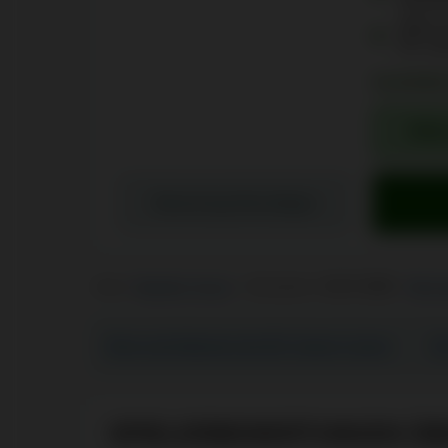
Mindes
Mehr a
BC.Ga
KLICKE
Willk
Bewertung Hinzufügen
Autor:
Bashkim Vurcer
Aktualisiert:
25.07.2026
Wie be
Boni und Aktionen bei BC.Game Casino
B
SPIELERBEWERTUNGEN ÜB