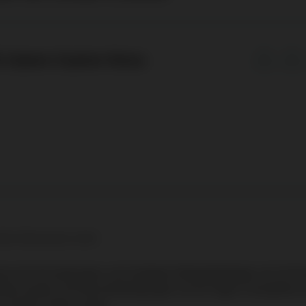
C.Game Casino hinzu
ller Bewertungen erstellt.
nen bei Einzahlungen und niedrigen Mindestbeträgen ab 10 Ein
ruktur positiv. Die Bonusbedingungen mit 30 Tagen Umsatzfris
 meisten Fällen zügig.