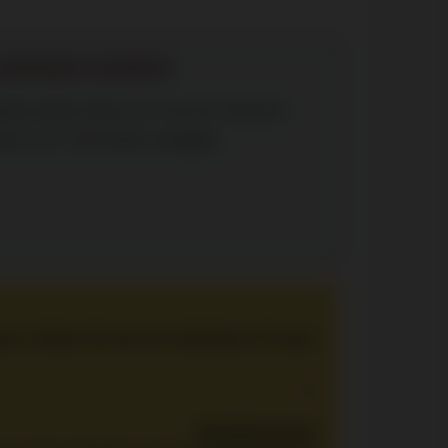
 WERDEN KÖNNTE
iele haben kleine nur 5 $ max. Gewinne
den 8.-22. VIP-Stufen verfügbar
res' finden Sie die verschiedenen Formen
”
Bashkim Vurcer