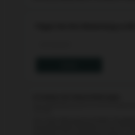
Fügen Sie Ihre Bewertung zu B
Senden
KI Analyse der Nutzererfahrungen
Diese Zusammenfassung wurde von AI auf der Grundlage aktue
25.07.2026
Das Casino überzeugt mit schnellen Transaktio
benutzerfreundliche Oberfläche und die VIP-St
beschrieben. Der Kundensupport reagiert in den