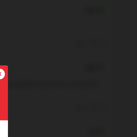
10.0
0
0
10.0
 was perfekt für kleine Tests ist. So fühlt man
0
0
1.0