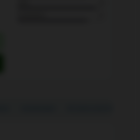
Mobil
9.5
Kundendienst
8.7
enst
Zuverlässigkeit
BC.Game Casino FAQ