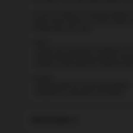
Technische Probleme bei Zahlungsvorgängen tre
Support werden kritisiert – ein Nutzer wartete e
Verzögerungen beim Laden.
Vorteile:
- Schnelle und zuverlässige Transaktionen mit
- Niedrige Mindesteinzahlung ermöglicht risiko
- Reaktiver Kundensupport bei Problemlösunge
Nachteile:
- Zahlungsausfälle bei Einzahlungsvorgängen
- Gelegentliche Ladeprobleme der Website
Bewertungen
(8)