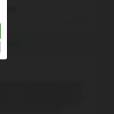
täuschend.
0
0
N
aming Board Nr. ALSI-202410011-FI1 operiert
über über 150 Blockchain-Assets auf sofortige
s 4.000 $ + 400 FS Willkommenspaket, während
tige Titel wie BC Originals oder BC Exklusiv,
wertung an, um alle Details zu den