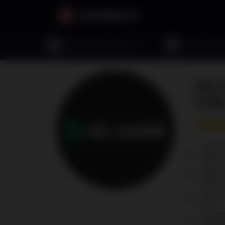
Beste Online Casinos
Online Casino
Online Casinos Österreich
Casino Bewertungen
B
Casinos mit hohen Gewinnchancen
Casinos mit schneller Auszahlung
Online Casino Mindesteinzahlung
BC.
FÜR
Sofort
crypto
Intern
gegen
15 %-E
853 €
Niedri